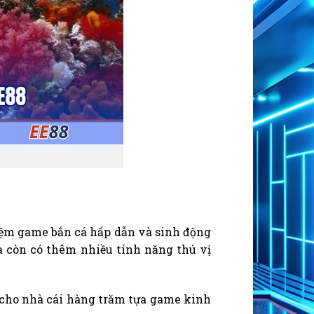
hiệm game bắn cá hấp dẫn và sinh động
 còn có thêm nhiều tính năng thú vị
ến cho nhà cái hàng trăm tựa game kinh