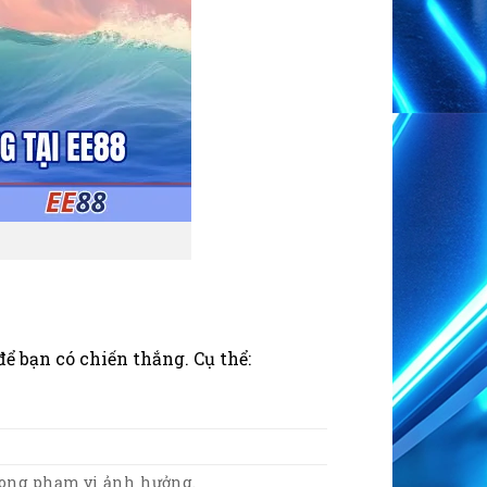
để bạn có chiến thắng. Cụ thể:
trong phạm vi ảnh hưởng.