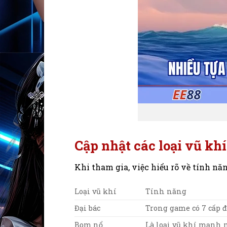
Cập nhật các loại vũ khí
Khi tham gia, việc hiểu rõ về tính năn
Loại vũ khí
Tính năng
Đại bác
Trong game có 7 cấp đ
Bom nổ
Là loại vũ khí mạnh 