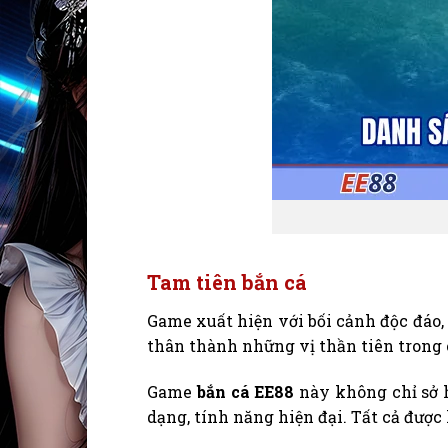
Tam tiên bắn cá
Game xuất hiện với bối cảnh độc đáo,
thân thành những vị thần tiên trong 
Game
bắn cá EE88
này không chỉ sở 
dạng, tính năng hiện đại. Tất cả đượ