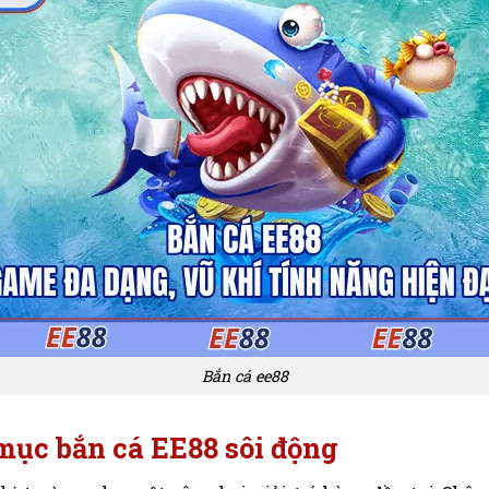
Bắn cá ee88
mục bắn cá EE88 sôi động