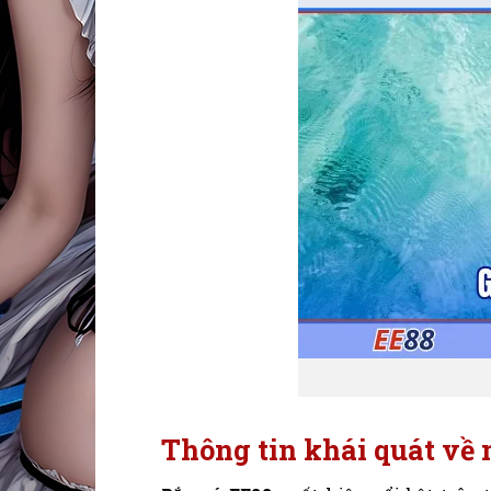
Thông tin khái quát về 