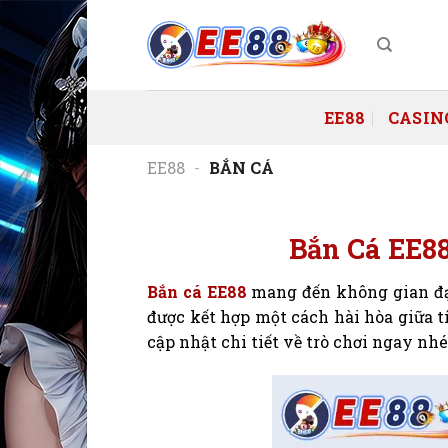
Skip
to
content
EE88
CASIN
EE88
-
BẮN CÁ
Bắn Cá EE88
Bắn cá EE88
mang đến không gian đại
được kết hợp một cách hài hòa giữa t
cập nhật chi tiết về trò chơi ngay nhé