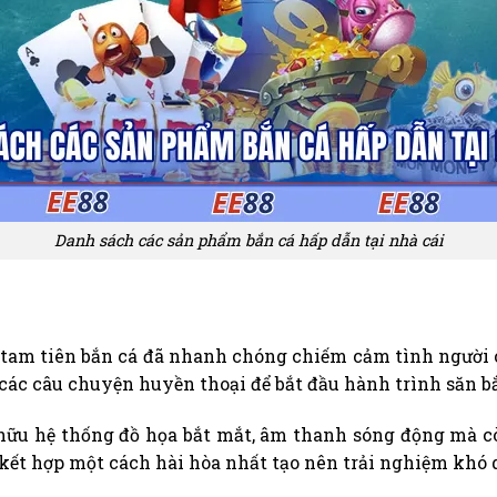
Danh sách các sản phẩm bắn cá hấp dẫn tại nhà cái
 tam tiên bắn cá đã nhanh chóng chiếm cảm tình người ch
các câu chuyện huyền thoại để bắt đầu hành trình săn bắ
hữu hệ thống đồ họa bắt mắt, âm thanh sóng động mà c
c kết hợp một cách hài hòa nhất tạo nên trải nghiệm khó