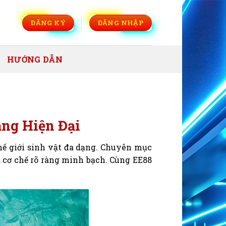
ĐĂNG KÝ
ĐĂNG NHẬP
HƯỚNG DẪN
ăng Hiện Đại
ế giới sinh vật đa dạng. Chuyên mục
a cơ chế rõ ràng minh bạch. Cùng EE88