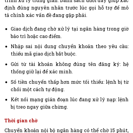
trình xử lý trung gian. Danh sách dưới đây giúp xác
định đúng nguyên nhân trước lúc gọi hỗ trợ để mô
tả chính xác vấn đề đang gặp phải.
Giao dịch đang chờ xử lý tại ngân hàng trong giờ
bảo trì hoặc cao điểm.
Nhập sai nội dung chuyển khoản theo yêu cầu:
thiếu mã giao dịch bắt buộc.
Gửi từ tài khoản không đúng tên đăng ký: hệ
thống giữ lại để xác minh.
Số tiền chuyển thấp hơn mức tối thiểu: lệnh bị từ
chối một cách tự động.
Kết nối mạng gián đoạn lúc đang xử lý nạp: lệnh
bị treo ngay giữa chừng.
Thời gian chờ
Chuyển khoản nội bộ ngân hàng có thể chờ 15 phút,