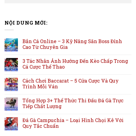
NỘI DUNG MỚI:
Bắn Cá Online – 3 Kỹ Năng Săn Boss Đỉnh
Cao Từ Chuyên Gia
3 Tác Nhân Ảnh Hưởng Đến Kèo Chấp Trong
Cá Cược Thể Thao
Cách Chơi Baccarat – 5 Cửa Cược Và Quy
Trình Mỗi Ván
Tổng Hợp 3+ Thể Thức Thi Đấu Đá Gà Trực
Tiếp Chất Lượng
Đá Gà Campuchia – Loại Hình Chọi Kê Với
Quy Tắc Chuẩn