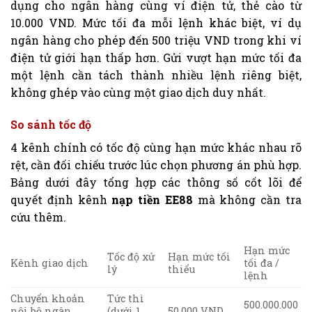
dụng cho ngân hàng cùng ví điện tử, thẻ cào từ
10.000 VND. Mức tối đa mỗi lệnh khác biệt, ví dụ
ngân hàng cho phép đến 500 triệu VND trong khi ví
điện tử giới hạn thấp hơn. Gửi vượt hạn mức tối đa
một lệnh cần tách thành nhiều lệnh riêng biệt,
không ghép vào cùng một giao dịch duy nhất.
So sánh tốc độ
4 kênh chính có tốc độ cùng hạn mức khác nhau rõ
rệt, cần đối chiếu trước lúc chọn phương án phù hợp.
Bảng dưới đây tổng hợp các thông số cốt lõi để
quyết định kênh
nạp tiền EE88
mà không cần tra
cứu thêm.
Hạn mức
Tốc độ xử
Hạn mức tối
Kênh giao dịch
tối đa /
lý
thiểu
lệnh
Chuyển khoản
Tức thì
500.000.000
nội bộ ngân
(dưới 1
50.000 VND