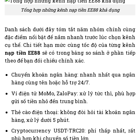
Tổng hợp những kênh nạp tiền EE88 khả dụng
Danh sách dưới đây tóm tắt năm nhóm chính cùng
đặc điểm nổi bật để nắm nhanh trước lúc chọn kênh
cụ thể. Chi tiết hạn mức cùng tốc độ của từng kênh
nạp tiền EE88
sẽ có trong bảng so sánh ở phần tiếp
theo để bạn đối chiếu chính xác.
Chuyển khoản ngân hàng: nhanh nhất qua ngân
hàng cùng tên hoặc hỗ trợ 24/7.
Ví điện tử MoMo, ZaloPay: xử lý tức thì, phù hợp
gửi số tiền nhỏ đến trung bình.
Thẻ cào điện thoại: không đòi hỏi tài khoản ngân
hàng, xử lý dưới 5 phút.
Cryptocurrency USDT-TRC20: phí thấp nhất, rất
phù hợp khi chuyển số tiền lớn.