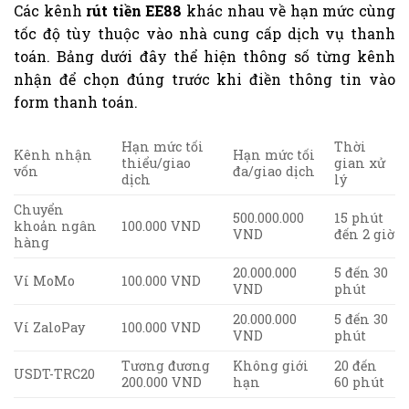
Các kênh
rút tiền EE88
khác nhau về hạn mức cùng
tốc độ tùy thuộc vào nhà cung cấp dịch vụ thanh
toán. Bảng dưới đây thể hiện thông số từng kênh
nhận để chọn đúng trước khi điền thông tin vào
form thanh toán.
Hạn mức tối
Thời
Kênh nhận
Hạn mức tối
thiểu/giao
gian xử
vốn
đa/giao dịch
dịch
lý
Chuyển
500.000.000
15 phút
khoản ngân
100.000 VND
VND
đến 2 giờ
hàng
20.000.000
5 đến 30
Ví MoMo
100.000 VND
VND
phút
20.000.000
5 đến 30
Ví ZaloPay
100.000 VND
VND
phút
Tương đương
Không giới
20 đến
USDT-TRC20
200.000 VND
hạn
60 phút