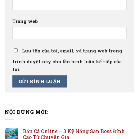
Trang web
Lưu tên của tôi, email, và trang web trong
trình duyệt này cho lần bình luận kế tiếp của
tôi.
NỘI DUNG MỚI:
Bắn Cá Online – 3 Kỹ Năng Săn Boss Đỉnh
Cao Từ Chuyên Gia