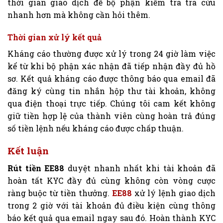
thời gian giao dịch để bộ phận kiểm tra tra cứu
nhanh hơn mà không cần hỏi thêm.
Thời gian xử lý kết quả
Kháng cáo thường được xử lý trong 24 giờ làm việc
kể từ khi bộ phận xác nhận đã tiếp nhận đầy đủ hồ
sơ. Kết quả kháng cáo được thông báo qua email đã
đăng ký cùng tin nhắn hộp thư tài khoản, không
qua điện thoại trực tiếp. Chúng tôi cam kết không
giữ tiền hợp lệ của thành viên cùng hoàn trả đúng
số tiền lệnh nếu kháng cáo được chấp thuận.
Kết luận
Rút tiền EE88
duyệt nhanh nhất khi tài khoản đã
hoàn tất KYC đầy đủ cùng không còn vòng cược
ràng buộc từ tiền thưởng.
EE88
xử lý lệnh giao dịch
trong 2 giờ với tài khoản đủ điều kiện cùng thông
báo kết quả qua email ngay sau đó. Hoàn thành KYC