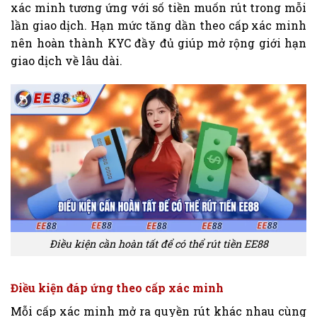
xác minh tương ứng với số tiền muốn rút trong mỗi
lần giao dịch. Hạn mức tăng dần theo cấp xác minh
nên hoàn thành KYC đầy đủ giúp mở rộng giới hạn
giao dịch về lâu dài.
Điều kiện cần hoàn tất để có thể rút tiền EE88
Điều kiện đáp ứng theo cấp xác minh
Mỗi cấp xác minh mở ra quyền rút khác nhau cùng