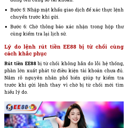
Bước 5: Nhập mật khẩu giao dịch để xác thực lệnh
chuyển trước khi gửi.
Bước 6: Chờ thông báo xác nhận trong hộp thư
cùng kiểm tra lại lịch sử.
Lý do lệnh rút tiền EE88 bị từ chối cùng
cách khắc phục
Rút tiền EE88
bị từ chối không hẳn do lỗi hệ thống,
phần lớn xuất phát từ điều kiện tài khoản chưa đủ.
Nắm rõ nguyên nhân phổ biến giúp tự kiểm tra
trước khi gửi lệnh thay vì chờ bị từ chối mới tìm
hiểu lý do.