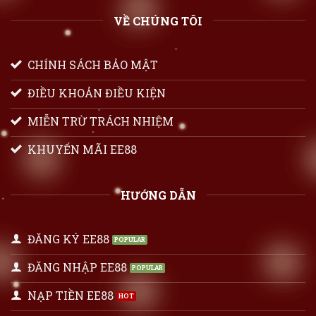
VỀ CHÚNG TÔI
CHÍNH SÁCH BẢO MẬT
ĐIỀU KHOẢN ĐIỀU KIỆN
MIỄN TRỪ TRÁCH NHIỆM
KHUYẾN MÃI EE88
HƯỚNG DẪN
ĐĂNG KÝ EE88
ĐĂNG NHẬP EE88
NẠP TIỀN EE88