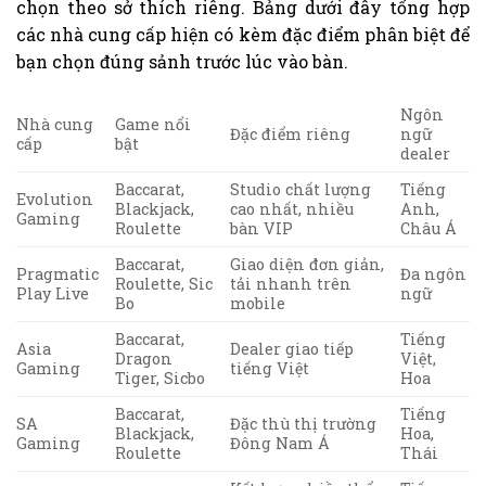
chọn theo sở thích riêng. Bảng dưới đây tổng hợp
các nhà cung cấp hiện có kèm đặc điểm phân biệt để
bạn chọn đúng sảnh trước lúc vào bàn.
Ngôn
Nhà cung
Game nổi
Đặc điểm riêng
ngữ
cấp
bật
dealer
Baccarat,
Studio chất lượng
Tiếng
Evolution
Blackjack,
cao nhất, nhiều
Anh,
Gaming
Roulette
bàn VIP
Châu Á
Baccarat,
Giao diện đơn giản,
Pragmatic
Đa ngôn
Roulette, Sic
tải nhanh trên
Play Live
ngữ
Bo
mobile
Baccarat,
Tiếng
Asia
Dealer giao tiếp
Dragon
Việt,
Gaming
tiếng Việt
Tiger, Sicbo
Hoa
Baccarat,
Tiếng
SA
Đặc thù thị trường
Blackjack,
Hoa,
Gaming
Đông Nam Á
Roulette
Thái