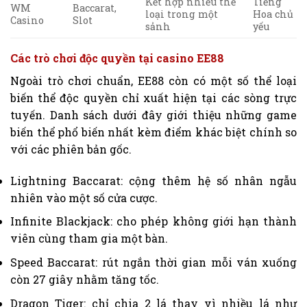
Kết hợp nhiều thể
Tiếng
WM
Baccarat,
loại trong một
Hoa chủ
Casino
Slot
sảnh
yếu
Các trò chơi độc quyền tại casino EE88
Ngoài trò chơi chuẩn, EE88 còn có một số thể loại
biến thể độc quyền chỉ xuất hiện tại các sòng trực
tuyến. Danh sách dưới đây giới thiệu những game
biến thể phổ biến nhất kèm điểm khác biệt chính so
với các phiên bản gốc.
Lightning Baccarat: cộng thêm hệ số nhân ngẫu
nhiên vào một số cửa cược.
Infinite Blackjack: cho phép không giới hạn thành
viên cùng tham gia một bàn.
Speed Baccarat: rút ngắn thời gian mỗi ván xuống
còn 27 giây nhằm tăng tốc.
Dragon Tiger: chỉ chia 2 lá thay vì nhiều lá như