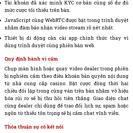
Tài khoản đã xác minh KYC cơ bản cùng số dư đủ
mức cược tối thiểu trên bàn.
JavaScript cùng WebRTC được bật trong trình duyệt
nhằm đảm bảo nhận video stream rõ nét nhất.
Thiết bị di động cần cài app chính thức thay vì
dùng trình duyệt cùng phiên bản web.
Quy định hành vi cấm
Chụp màn hình hoặc quay video dealer trong phiên
bị nghiêm cấm theo điều khoản bản quyền nội dung
từ nhà cung cấp casino. Đặt cược đồng thời hai
chiều đối lập trong cùng ván trên bàn nhằm vô hiệu
hóa rủi ro sẽ bị thu hồi tiền thắng. Giao diện chat
cùng dealer chỉ dùng để trao đổi lịch sự, spam hoặc
ngôn từ thiếu tôn trọng sẽ bị cấm chat vĩnh viễn.
Thỏa thuận sự cố kết nối