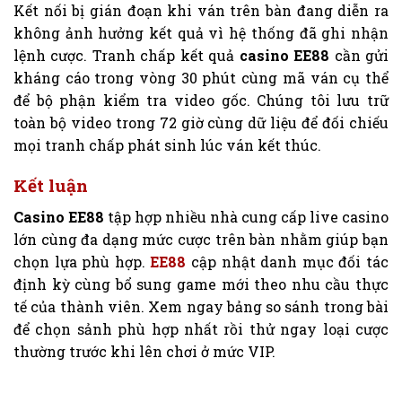
Kết nối bị gián đoạn khi ván trên bàn đang diễn ra
không ảnh hưởng kết quả vì hệ thống đã ghi nhận
lệnh cược. Tranh chấp kết quả
casino EE88
cần gửi
kháng cáo trong vòng 30 phút cùng mã ván cụ thể
để bộ phận kiểm tra video gốc. Chúng tôi lưu trữ
toàn bộ video trong 72 giờ cùng dữ liệu để đối chiếu
mọi tranh chấp phát sinh lúc ván kết thúc.
Kết luận
Casino EE88
tập hợp nhiều nhà cung cấp live casino
lớn cùng đa dạng mức cược trên bàn nhằm giúp bạn
chọn lựa phù hợp.
EE88
cập nhật danh mục đối tác
định kỳ cùng bổ sung game mới theo nhu cầu thực
tế của thành viên. Xem ngay bảng so sánh trong bài
để chọn sảnh phù hợp nhất rồi thử ngay loại cược
thường trước khi lên chơi ở mức VIP.