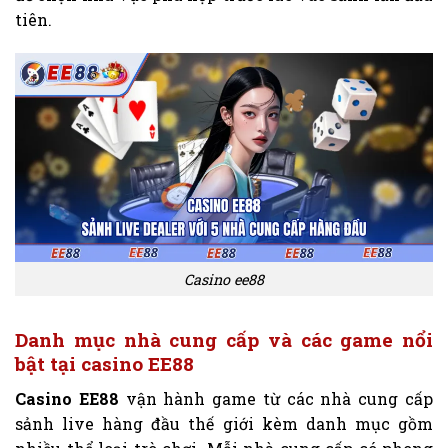
tiên.
Casino ee88
Danh mục nhà cung cấp và các game nổi
bật tại casino EE88
Casino EE88
vận hành game từ các nhà cung cấp
sảnh live hàng đầu thế giới kèm danh mục gồm