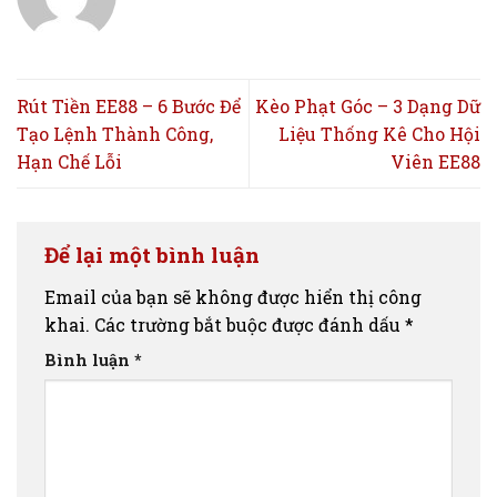
Rút Tiền EE88 – 6 Bước Để
Kèo Phạt Góc – 3 Dạng Dữ
Tạo Lệnh Thành Công,
Liệu Thống Kê Cho Hội
Hạn Chế Lỗi
Viên EE88
Để lại một bình luận
Email của bạn sẽ không được hiển thị công
khai.
Các trường bắt buộc được đánh dấu
*
Bình luận
*