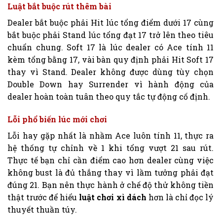
Luật bắt buộc rút thêm bài
Dealer bắt buộc phải Hit lúc tổng điểm dưới 17 cùng
bắt buộc phải Stand lúc tổng đạt 17 trở lên theo tiêu
chuẩn chung. Soft 17 là lúc dealer có Ace tính 11
kèm tổng bằng 17, vài bàn quy định phải Hit Soft 17
thay vì Stand. Dealer không được dùng tùy chọn
Double Down hay Surrender vì hành động của
dealer hoàn toàn tuân theo quy tắc tự động cố định.
Lỗi phổ biến lúc mới chơi
Lỗi hay gặp nhất là nhầm Ace luôn tính 11, thực ra
hệ thống tự chỉnh về 1 khi tổng vượt 21 sau rút.
Thực tế bạn chỉ cần điểm cao hơn dealer cùng việc
không bust là đủ thắng thay vì lầm tưởng phải đạt
đúng 21. Bạn nên thực hành ở chế độ thử không tiền
thật trước để hiểu
luật chơi xì dách
hơn là chỉ đọc lý
thuyết thuần túy.