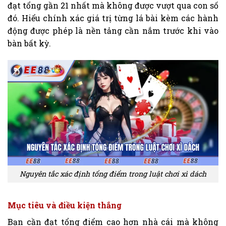
đạt tổng gần 21 nhất mà không được vượt qua con số
đó. Hiểu chính xác giá trị từng lá bài kèm các hành
động được phép là nền tảng cần nắm trước khi vào
bàn bất kỳ.
Nguyên tắc xác định tổng điểm trong luật chơi xì dách
Mục tiêu và điều kiện thắng
Bạn cần đạt tổng điểm cao hơn nhà cái mà không