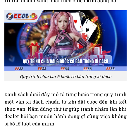
trí trái dealer sang phải theo chiều kim đồng hồ.
Quy trình chia bài 6 bước cơ bản trong xì dách
Danh sách dưới đây mô tả từng bước trong quy trình
một ván xì dách chuẩn từ khi đặt cược đến khi kết
thúc ván. Nắm đúng thứ tự giúp tránh nhầm lẫn khi
dealer hỏi bạn muốn hành động gì cùng việc không
bị bỏ lỡ lượt của mình.