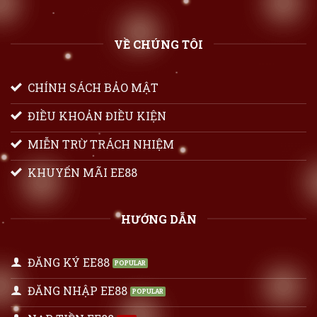
VỀ CHÚNG TÔI
CHÍNH SÁCH BẢO MẬT
ĐIỀU KHOẢN ĐIỀU KIỆN
MIỄN TRỪ TRÁCH NHIỆM
KHUYẾN MÃI EE88
HƯỚNG DẪN
ĐĂNG KÝ EE88
ĐĂNG NHẬP EE88