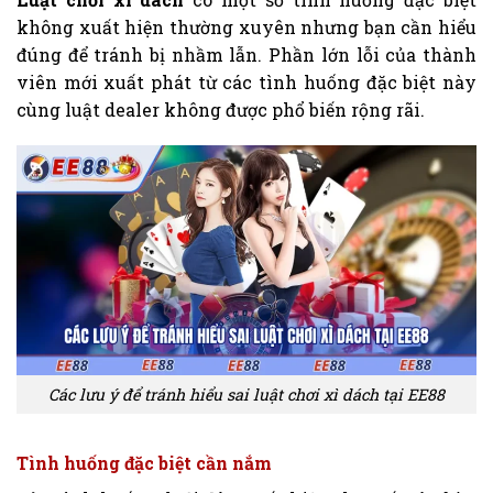
không xuất hiện thường xuyên nhưng bạn cần hiểu
đúng để tránh bị nhầm lẫn. Phần lớn lỗi của thành
viên mới xuất phát từ các tình huống đặc biệt này
cùng luật dealer không được phổ biến rộng rãi.
Các lưu ý để tránh hiểu sai luật chơi xì dách tại EE88
Tình huống đặc biệt cần nắm