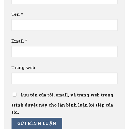
Tên
*
Email
*
Trang web
Lưu tên của tôi, email, và trang web trong
trình duyệt này cho lần bình luận kế tiếp của
tôi.