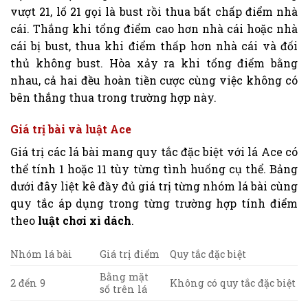
vượt 21, lố 21 gọi là bust rồi thua bất chấp điểm nhà
cái. Thắng khi tổng điểm cao hơn nhà cái hoặc nhà
cái bị bust, thua khi điểm thấp hơn nhà cái và đối
thủ không bust. Hòa xảy ra khi tổng điểm bằng
nhau, cả hai đều hoàn tiền cược cùng việc không có
bên thắng thua trong trường hợp này.
Giá trị bài và luật Ace
Giá trị các lá bài mang quy tắc đặc biệt với lá Ace có
thể tính 1 hoặc 11 tùy từng tình huống cụ thể. Bảng
dưới đây liệt kê đầy đủ giá trị từng nhóm lá bài cùng
quy tắc áp dụng trong từng trường hợp tính điểm
theo
luật chơi xì dách
.
Nhóm lá bài
Giá trị điểm
Quy tắc đặc biệt
Bằng mặt
2 đến 9
Không có quy tắc đặc biệt
số trên lá