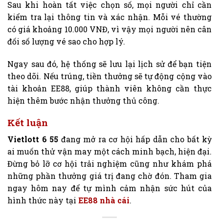
Sau khi hoàn tất việc chọn số, mọi người chỉ cần
kiểm tra lại thông tin và xác nhận. Mỗi vé thường
có giá khoảng 10.000 VNĐ, vì vậy mọi người nên cân
đối số lượng vé sao cho hợp lý.
Ngay sau đó, hệ thống sẽ lưu lại lịch sử để bạn tiện
theo dõi. Nếu trúng, tiền thưởng sẽ tự động cộng vào
tài khoản EE88, giúp thành viên không cần thực
hiện thêm bước nhận thưởng thủ công.
Kết luận
Vietlott 6 55
đang mở ra cơ hội hấp dẫn cho bất kỳ
ai muốn thử vận may một cách minh bạch, hiện đại.
Đừng bỏ lỡ cơ hội trải nghiệm cũng như khám phá
những phần thưởng giá trị đang chờ đón. Tham gia
ngay hôm nay để tự mình cảm nhận sức hút của
hình thức này tại
EE88 nhà cái
.