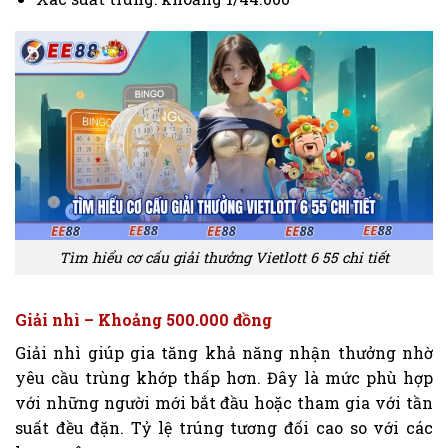
Tìm hiểu cơ cấu giải thưởng Vietlott 6 55 chi tiết
Giải nhì – Khoảng 500.000 đồng
Giải nhì giúp gia tăng khả năng nhận thưởng nhờ
yêu cầu trùng khớp thấp hơn. Đây là mức phù hợp
với những người mới bắt đầu hoặc tham gia với tần
suất đều đặn. Tỷ lệ trúng tương đối cao so với các