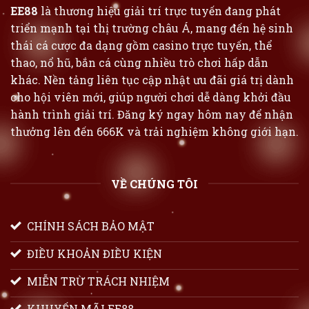
EE88
là thương hiệu giải trí trực tuyến đang phát
triển mạnh tại thị trường châu Á, mang đến hệ sinh
thái cá cược đa dạng gồm casino trực tuyến, thể
thao, nổ hũ, bắn cá cùng nhiều trò chơi hấp dẫn
khác. Nền tảng liên tục cập nhật ưu đãi giá trị dành
cho hội viên mới, giúp người chơi dễ dàng khởi đầu
hành trình giải trí. Đăng ký ngay hôm nay để nhận
thưởng lên đến 666K và trải nghiệm không giới hạn.
VỀ CHÚNG TÔI
CHÍNH SÁCH BẢO MẬT
ĐIỀU KHOẢN ĐIỀU KIỆN
MIỄN TRỪ TRÁCH NHIỆM
KHUYẾN MÃI EE88