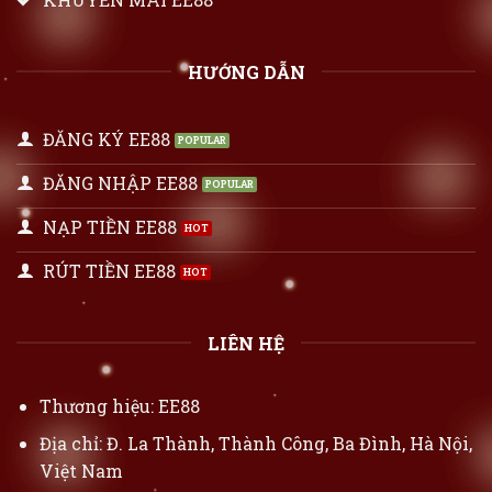
HƯỚNG DẪN
ĐĂNG KÝ EE88
ĐĂNG NHẬP EE88
NẠP TIỀN EE88
RÚT TIỀN EE88
LIÊN HỆ
Thương hiệu: EE88
Địa chỉ:
Đ. La Thành, Thành Công, Ba Đình, Hà Nội,
Việt Nam