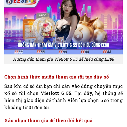
Hướng dẫn tham gia Vietlott 6 55 dễ hiểu cùng EE88
Chọn hình thức muốn tham gia rồi tạo dãy số
Sau khi có số dư, bạn chỉ cần vào đúng chuyên mục
xổ số rồi chọn
Vietlott 6 55
. Tại đây, hệ thống sẽ
hiển thị giao diện để thành viên lựa chọn 6 số trong
khoảng từ 01 đến 55.
Xác nhận tham gia để theo dõi kết quả