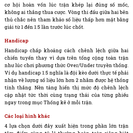
cơ hội hoàn vốn lúc trận khép lại đúng số mốc,
không ai thắng thua cược. Vòng thi đấu giữa hai bên
thủ chắc nên tham khảo số liệu thấp hơn mặt bằng
giải từ 1 đến 1.5 lần trước lúc chốt.
Handicap
Handicap chấp khoảng cách chênh lệch giữa hai
chiến tuyến thay vì dựa trên tổng cộng toàn trận
như lúc chơi phương thức Over/Under truyền thống.
Ví dụ handicap 1.5 nghĩa là đội kèo dưới thực tế phải
nhận về lượng số liệu lớn hơn 2 nhằm được hệ thống
tính thắng. Nền tảng hiển thị mức độ chênh lệch
cập nhật tức thời cùng trạng thái của từng phiếu
ngay trong mục Thống kê ở mỗi trận.
Các loại hình khác
4 lựa chọn dưới đây xuất hiện trong phần lớn trận