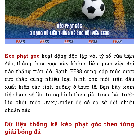
Kèo phạt góc
hoạt động độc lập với tỷ số của trận
đấu, thắng thua cược này không liên quan việc đội
nào thắng trận đó. Sảnh EE88 cung cấp mức cược
cực thấp cùng nhiều loại hình cho mỗi trận đấu
xuất hiện các tình huống ở thực tế. Bạn hãy xem
tiếp bảng số lần trung bình theo giải trong bài trước
lúc chốt mốc Over/Under để có cơ sở đối chiếu
chuẩn xác.
Dữ liệu thống kê kèo phạt góc theo từng
giải bóng đá