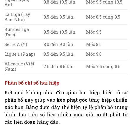
9.8 đến 10.5 lần
Mốc 9.5 cùng 10.5
Anh
La Liga (Tây
8.5 đến 9.5 lần
Mốc 8.5 cùng 9.5
Ban Nha)
Bundesliga
9.5 đến 10.5 lần
Mốc 9.5
(Đức)
Serie A (Ý)
8.0 đến 9.0 lần
Mốc 8.5
Ligue 1 (Pháp)
8.5 đến 9.5 lần
Mốc 9.0
V.League (Việt
7.5 đến 8.5 lần
Mốc 7.5 cùng 8.5
Nam)
Phân bổ chỉ số hai hiệp
Kết quả không chia đều giữa hai hiệp, hiểu rõ sự
phân bổ này giúp vào
kèo phạt góc
từng hiệp chuẩn
xác hơn. Bảng dưới đây thể hiện tỷ lệ phân bố trung
bình dựa trên số liệu nhiều mùa giải xuất phát từ
các liên đoàn hàng đầu.