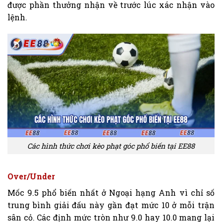
được phần thưởng nhận về trước lúc xác nhận vào
lệnh.
Các hình thức chơi kèo phạt góc phổ biến tại EE88
Over/Under
Mốc 9.5 phổ biến nhất ở Ngoại hạng Anh vì chỉ số
trung bình giải đấu này gần đạt mức 10 ở mỗi trận
sân cỏ. Các định mức tròn như 9.0 hay 10.0 mang lại