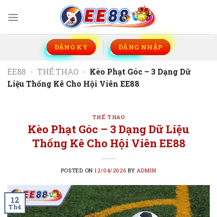
Skip
to
content
ĐĂNG KÝ
ĐĂNG NHẬP
EE88
-
THỂ THAO
-
Kèo Phạt Góc – 3 Dạng Dữ
Liệu Thống Kê Cho Hội Viên EE88
THỂ THAO
Kèo Phạt Góc – 3 Dạng Dữ Liệu
Thống Kê Cho Hội Viên EE88
POSTED ON
12/04/2026
BY
ADMIN
12
Th4