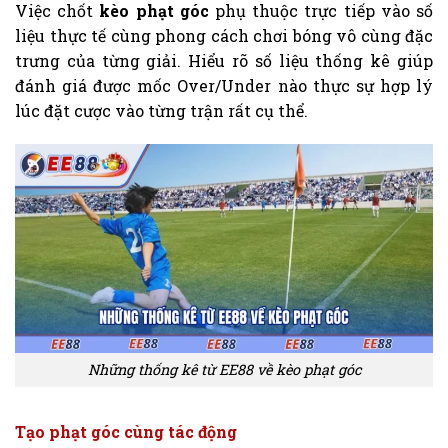
Việc chốt
kèo phạt góc
phụ thuộc trực tiếp vào số
liệu thực tế cùng phong cách chơi bóng vô cùng đặc
trưng của từng giải. Hiểu rõ số liệu thống kê giúp
đánh giá được mốc Over/Under nào thực sự hợp lý
lúc đặt cược vào từng trận rất cụ thể.
Những thống kê từ EE88 về kèo phạt góc
Tạo phạt góc cùng tác động