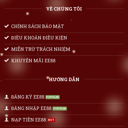
VỀ CHÚNG TÔI
CHÍNH SÁCH BẢO MẬT
ĐIỀU KHOẢN ĐIỀU KIỆN
MIỄN TRỪ TRÁCH NHIỆM
KHUYẾN MÃI EE88
HƯỚNG DẪN
ĐĂNG KÝ EE88
ĐĂNG NHẬP EE88
NẠP TIỀN EE88