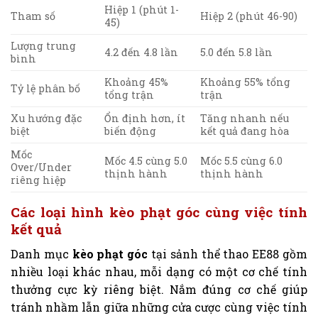
Hiệp 1 (phút 1-
Tham số
Hiệp 2 (phút 46-90)
45)
Lượng trung
4.2 đến 4.8 lần
5.0 đến 5.8 lần
bình
Khoảng 45%
Khoảng 55% tổng
Tỷ lệ phân bố
tổng trận
trận
Xu hướng đặc
Ổn định hơn, ít
Tăng nhanh nếu
biệt
biến động
kết quả đang hòa
Mốc
Mốc 4.5 cùng 5.0
Mốc 5.5 cùng 6.0
Over/Under
thịnh hành
thịnh hành
riêng hiệp
Các loại hình kèo phạt góc cùng việc tính
kết quả
Danh mục
kèo phạt góc
tại sảnh thể thao EE88 gồm
nhiều loại khác nhau, mỗi dạng có một cơ chế tính
thưởng cực kỳ riêng biệt. Nắm đúng cơ chế giúp
tránh nhầm lẫn giữa những cửa cược cùng việc tính